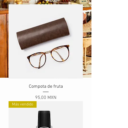
Precio
115,00 MXN
Compota de fruta
Precio
95,00 MXN
Más vendido